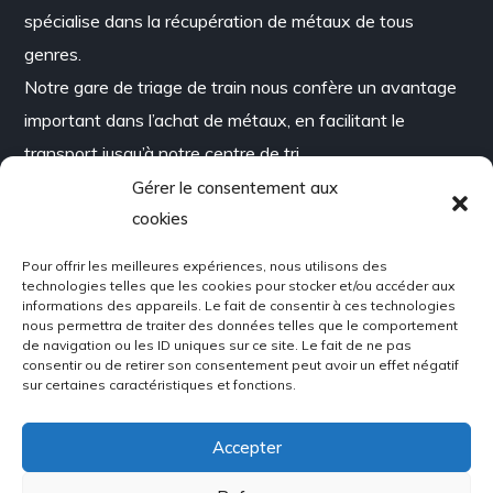
spécialise dans la récupération de métaux de tous
genres.
Notre gare de triage de train nous confère un avantage
important dans l’achat de métaux, en facilitant le
transport jusqu’à notre centre de tri.
Gérer le consentement aux
cookies
Pour offrir les meilleures expériences, nous utilisons des
technologies telles que les cookies pour stocker et/ou accéder aux
Contact
informations des appareils. Le fait de consentir à ces technologies
nous permettra de traiter des données telles que le comportement
de navigation ou les ID uniques sur ce site. Le fait de ne pas
254, rue Richard Audet,
consentir ou de retirer son consentement peut avoir un effet négatif
sur certaines caractéristiques et fonctions.
Roxton Falls, QC, J0H 1E0
Accepter
info@metalexpress.ca