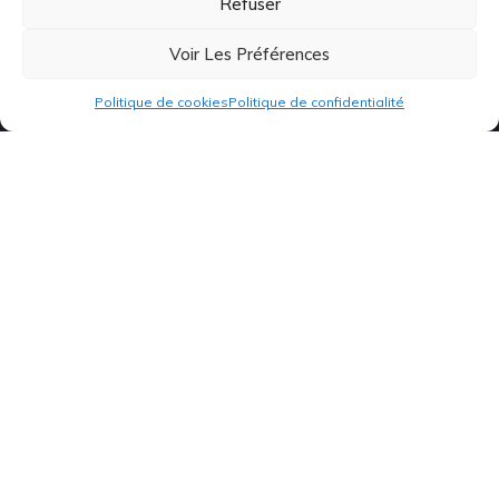
Refuser
450 548-5621
Voir Les Préférences
Politique de cookies
Politique de confidentialité
Liens rapides
Achat de métaux
Services
Équipements
Carrières
Nouvelles réalisations
À propos
Contact
Politique de cookie CA