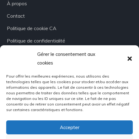
À propos
Contact
Politique de cookie CA
Politique de confidentialité
Gérer le consentement aux
Infolettre
cookies
Pour offrir les meilleures expériences, nous utilisons des
Abonnez-vous à notre newsletter!
technologies telles que les cookies pour stocker et/ou accéder aux
Restez toujours en contact!
informations des appareils. Le fait de consentir à ces technologies
nous permettra de traiter des données telles que le comportement
de navigation ou les ID uniques sur ce site. Le fait de ne pas
consentir ou de retirer son consentement peut avoir un effet négatif
sur certaines caractéristiques et fonctions.
Accepter